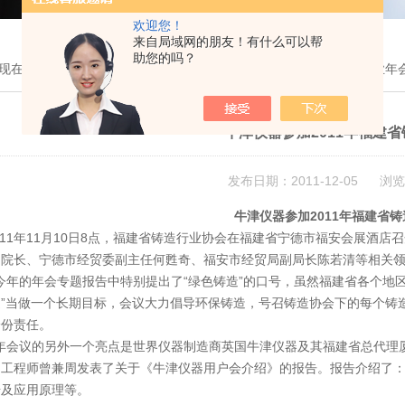
欢迎您！
来自局域网的朋友！有什么可以帮
助您的吗？
现在的位置：
首页
>
新闻中心
> 牛津仪器参加2011年福建省铸造行业年
牛津仪器参加2011年福建
发布日期：2011-12-05 浏览
牛津仪器参加2011年福建省
1年11月10日8点，福建省铸造行业协会在福建省宁德市福安会展酒店召
钊院长、宁德市经贸委副主任何甦奇、福安市经贸局副局长陈若清等相关
年的年会专题报告中特别提出了“绿色铸造”的口号，虽然福建省各个地区
”当做一个长期目标，会议大力倡导环保铸造，号召铸造协会下的每个铸造
一份责任。
会议的另外一个亮点是世界仪器制造商英国牛津仪器及其福建省总代理厦
用工程师曾兼周发表了关于《牛津仪器用户会介绍》的报告。报告介绍了
号及应用原理等。