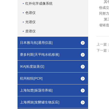
其中
红外化学成像系统
份成
色谱仪
同努
第三
光谱仪
省铸造
质谱仪
日本雅马拓[通用仪器]
上一篇
下一篇
赛多利斯[天平纯水机移液]
IKA[粘度旋蒸仪]
杭州柏恒[PCR]
上海知楚[振荡培养箱]
上海搏旅[发酵罐生物反应]