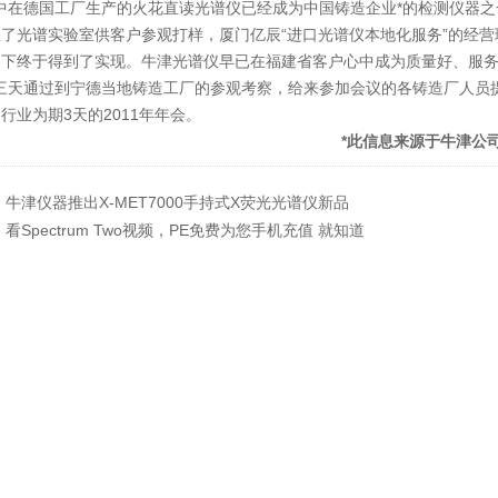
在德国工厂生产的火花直读光谱仪已经成为中国铸造企业*的检测仪器之
立了光谱实验室供客户参观打样，厦门亿辰“进口光谱仪本地化服务”的经
力下终于得到了实现。牛津光谱仪早已在福建省客户心中成为质量好、服
天通过到宁德当地铸造工厂的参观考察，给来参加会议的各铸造厂人员提
行业为期3天的2011年年会。
*此信息来源于牛津公
：
牛津仪器推出X-MET7000手持式X荧光光谱仪新品
：
看Spectrum Two视频，PE免费为您手机充值 就知道