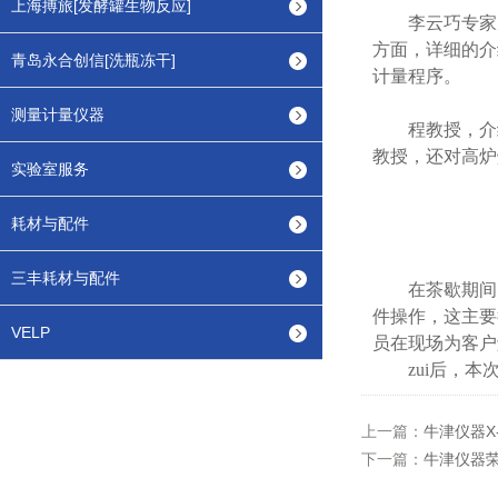
上海搏旅[发酵罐生物反应]
李云巧专家
方面，详细的介
青岛永合创信[洗瓶冻干]
计量程序。
测量计量仪器
程教授，介
教授，还对高炉
实验室服务
耗材与配件
三丰耗材与配件
在茶歇期间
件操作，这主要
VELP
员在现场为客户
zui后，
上一篇：
牛津仪器X
下一篇：
牛津仪器荣