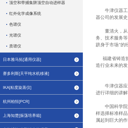
顶空和带捕集阱顶空自动进样器
牛津仪器工
红外化学成像系统
器公司的发展史
色谱仪
董清火，从
光谱仪
务、技术服务等
跻身于市场”的
质谱仪
福建省铸造
日本雅马拓[通用仪器]
造行业未来的发
赛多利斯[天平纯水机移液]
牛津仪器应
IKA[粘度旋蒸仪]
进行详细的讲解
杭州柏恒[PCR]
中国科学院
样选择标准样品
上海知楚[振荡培养箱]
属起到巨大的作