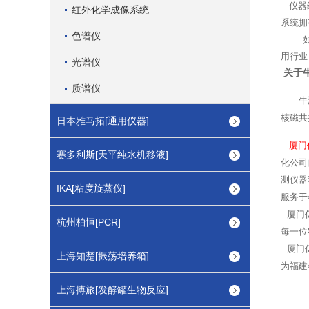
仪器维
红外化学成像系统
系统拥
色谱仪
用行业
光谱仪
关于
质谱仪
牛津
核磁共
日本雅马拓[通用仪器]
厦门
赛多利斯[天平纯水机移液]
化公司
测仪器
IKA[粘度旋蒸仪]
服务于
厦门
杭州柏恒[PCR]
每一位
厦门
上海知楚[振荡培养箱]
为福建
上海搏旅[发酵罐生物反应]