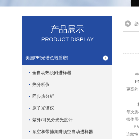
您
产品展示
PRODUCT DISPLAY
美国PE[光谱色谱质谱]
全自动热脱附进样器
牛
P
热分析仪
更高的
同步热分析
原子光谱仪
每次测
操作需
紫外/可见分光光度计
PM
顶空和带捕集阱顶空自动进样器
连续性