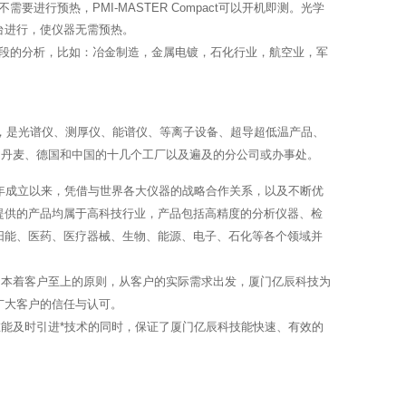
不需要进行预热，
PMI-MASTER Compact
可以开机即测。光学
台进行，使仪器无需预热。
段的分析，比如：冶金制造，金属电镀，石化行业，航空业，军
，是光谱仪、测厚仪、能谱仪、等离子设备、超导超低温产品、
、丹麦、德国和中国的十几个工厂以及遍及的分公司或办事处。
年成立以来，凭借与世界各大仪器的战略合作关系，以及不断优
提供的产品均属于高科技行业，产品包括高精度的分析仪器、检
阳能、医药、医疗器械、生物、能源、电子、石化等各个领域并
，本着客户至上的原则，从客户的实际需求出发，厦门亿辰科技为
广大客户的信任与认可。
能及时引进*技术的同时，保证了厦门亿辰科技能快速、有效的