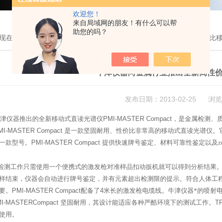
欢迎您！
来自局域网的朋友！有什么可以帮
助您的吗？
现在的位置：
首页
>
新闻中心
> 牛津仪器向金属行业推出全新高性价比
牛津仪器向金属行业推出全新高性
发布日期：2013-02-25 浏览
津仪器推出的全新移动式直读光谱仪
PMI-MASTER Compact
，是金属检测、
MI-MASTER Compact
是一款坚固耐用、性价比非常高的移动式直读光谱仪。
一款型号。
PMI-MASTER Compact
提供快速牌号鉴定、材料可靠性鉴定以及z
检测工作只需使用一个便携式的激发枪对准样品扣动扳机就可以得到分析结果
样结束，仪器会自动进行牌号鉴定，并有元素超出检测限的提示。符合人体工
要。
PMI-MASTER Compact
配备了
4
米长的激发枪电缆线。牛津仪器*的喷射
I-MASTERCompact
坚固耐用，其设计能适应各种严酷环境下的测试工作。
T
使用。