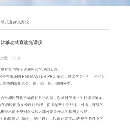
移动式直读光谱仪
价比移动式直读光谱仪
次数：3420
质量控制与安全过程检验的理想工具。
它是在市场的
PMI-MASTER PRO
基础上推出的更小巧、性价比
ui简单的常用合金、钢、铝、铜、镍的分类。
。合号和所有化学成份在几秒内就可以通过仪器上的触摸屏显示。
程学的轻便激发枪设计合理，使用起来手部舒适，可满足连续的
电极技术使不规则形状和大部分复杂样品的检测更容易。
FT
触摸屏采用固化、防尘设计，以保证能在zui严酷的条件下的