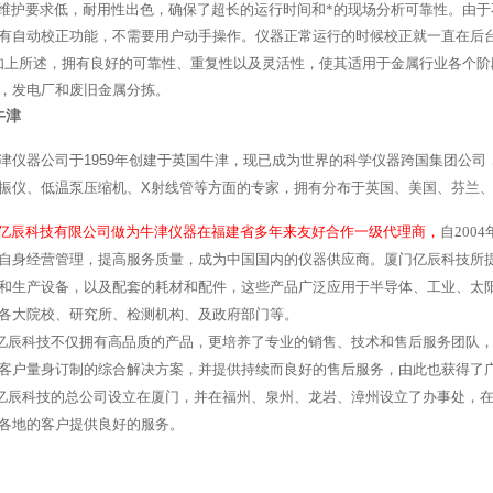
护要求低，耐用性出色，确保了超长的运行时间和*的现场分析可靠性。由于
有自动校正功能，不需要用户动手操作。仪器正常运行的时候校正就一直在后
如上所述，拥有良好的可靠性、重复性以及灵活性，使其适用于金属行业各个阶
，发电厂和废旧金属分拣。
牛津
仪器公司于
1959
年创建于英国牛津，现已成为世界的科学仪器跨国集团公司
振仪、低温泵压缩机、
X
射线管等方面的专家，拥有分布于英国、美国、芬兰
亿辰科技有限公司做为牛津仪器在福建省多年来友好合作一级代理商，
自
2004
自身经营管理，提高服务质量，成为中国国内的仪器供应商。厦门亿辰科技所
和生产设备，以及配套的耗材和配件，这些产品广泛应用于半导体、工业、太
各大院校、研究所、检测机构、及政府部门等。
亿辰科技不仅拥有高品质的产品，更培养了专业的销售、技术和售后服务团队
客户量身订制的综合解决方案，并提供持续而良好的售后服务，由此也获得了
亿辰科技的总公司设立在厦门，并在福州、泉州、龙岩、漳州设立了办事处，在
各地的客户提供良好的服务。