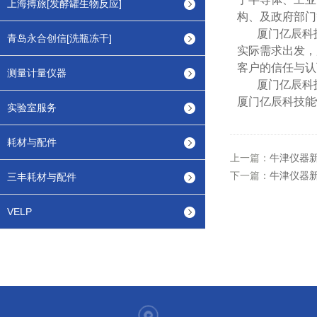
上海搏旅[发酵罐生物反应]
构、及政府部门
厦门亿辰科技
青岛永合创信[洗瓶冻干]
实际需求出发，
客户的信任与认
测量计量仪器
厦门亿辰科技
厦门亿辰科技能
实验室服务
耗材与配件
上一篇：
牛津仪器新款
下一篇：
牛津仪器新
三丰耗材与配件
VELP