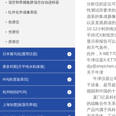
顶空和带捕集阱顶空自动进样器
分析仪的定位可
性测试所要求的
红外化学成像系统
选装的集成摄像头大
色谱仪
以及直观易读的大
10-12小时
光谱仪
手持式X射线荧
显示和报告可以
质谱仪
和天气条件。
此外，X-MET
日本雅马拓[通用仪器]
牛津仪器X-ET
djy@xmyic
赛多利斯[天平纯水机移液]
关于牛津
牛津仪器公司于
IKA[粘度旋蒸仪]
子设备、超导超
德国和中国的十
杭州柏恒[PCR]
厦门亿辰科技有
的战略合作关系
上海知楚[振荡培养箱]
产品均属于高科
于半导体、工业