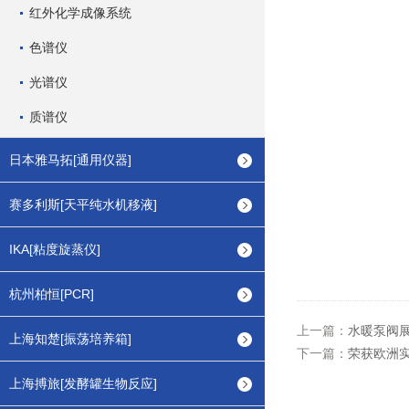
红外化学成像系统
色谱仪
光谱仪
质谱仪
日本雅马拓[通用仪器]
赛多利斯[天平纯水机移液]
IKA[粘度旋蒸仪]
杭州柏恒[PCR]
上一篇：
水暖泵阀展
上海知楚[振荡培养箱]
下一篇：
荣获欧洲
上海搏旅[发酵罐生物反应]