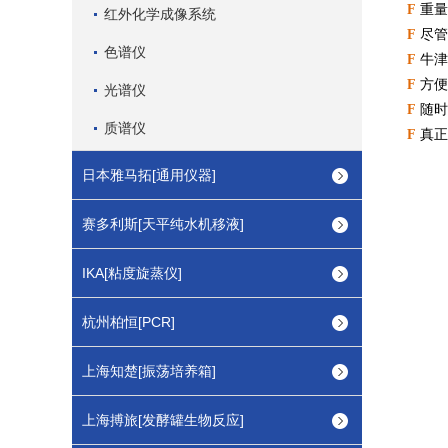
F
重量
红外化学成像系统
F
尽管
色谱仪
F
牛津
F
方便
光谱仪
F
随时
质谱仪
F
真正
日本雅马拓[通用仪器]
赛多利斯[天平纯水机移液]
IKA[粘度旋蒸仪]
杭州柏恒[PCR]
上海知楚[振荡培养箱]
上海搏旅[发酵罐生物反应]