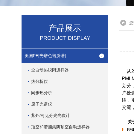
您
产品展示
PRODUCT DISPLAY
美国PE[光谱色谱质谱]
全自动热脱附进样器
从2
PMI
热分析仪
划分
同步热分析
户处
绍，
原子光谱仪
交流
紫外/可见分光光度计
关
顶空和带捕集阱顶空自动进样器
F
PM