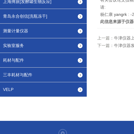
有关会议论文投稿
上海搏旅[发酵罐生物反应]
请:
杨仁康
yangrk
: -
青岛永合创信[洗瓶冻干]
此信息来源于仪器
测量计量仪器
上一篇：
牛津仪器
实验室服务
下一篇：
牛津仪器发
耗材与配件
三丰耗材与配件
VELP