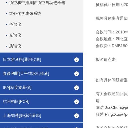
顶空和带捕集阱顶空自动进样器
征稿截止日期为2
红外化学成像系统
现将具体事宜通知
色谱仪
会议时间：2010
光谱仪
会议地点：湖北宜
会议费：RMB18
质谱仪
日本雅马拓[通用仪器]
报名请点击
赛多利斯[天平纯水机移液]
如有具体问题请垂
IKA[粘度旋蒸仪]
有关会议通知回执
请:
杭州柏恒[PCR]
陈洁
Jie.Chen@pe
薛萍
Ping.Xue@pe
上海知楚[振荡培养箱]