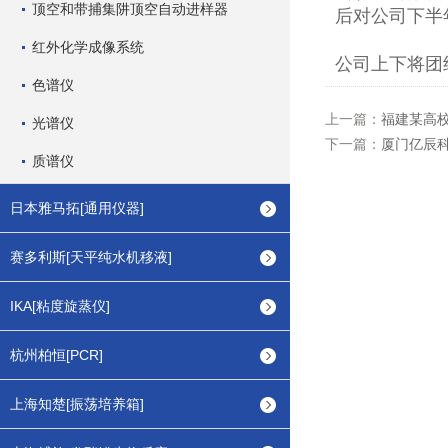
顶空和带捕集阱顶空自动进样器
后对公司下半
红外化学成像系统
公司上下将团
色谱仪
上一篇：
福建某高校
光谱仪
下一篇：
厦门亿辰科
质谱仪
日本雅马拓[通用仪器]
赛多利斯[天平纯水机移液]
IKA[粘度旋蒸仪]
杭州柏恒[PCR]
上海知楚[振荡培养箱]