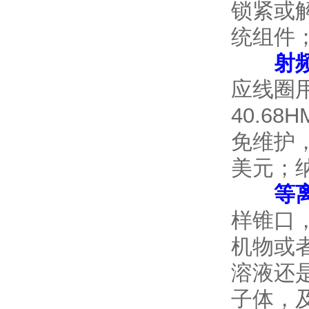
锁紧或
统组件
射
应线圈
40.6
免维护
美元；
等
样锥口
机物或
溶液还
子体，