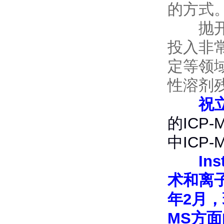
的方式
抛开产
投入非
定等领
性溶剂
祝立
的IC
中ICP
Inst
术和离子源
年2月，珀
MS方