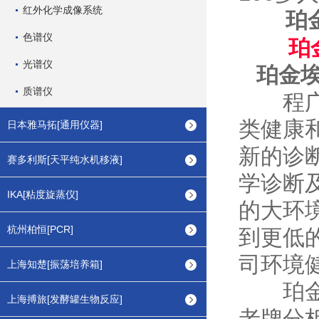
红外化学成像系统
珀金
色谱仪
珀
光谱仪
珀金
质谱仪
程广辉
类健康
日本雅马拓[通用仪器]
新的诊
赛多利斯[天平纯水机移液]
学诊断
IKA[粘度旋蒸仪]
的大环
杭州柏恒[PCR]
到更低
司环境健
上海知楚[振荡培养箱]
珀金埃
上海搏旅[发酵罐生物反应]
老牌分