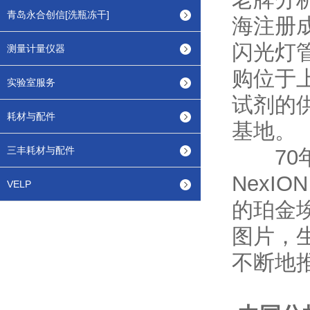
青岛永合创信[洗瓶冻干]
海注册
闪光灯管
测量计量仪器
购位于
实验室服务
试剂的
耗材与配件
基地。
三丰耗材与配件
70年
NexI
VELP
的珀金埃
图片，
不断地