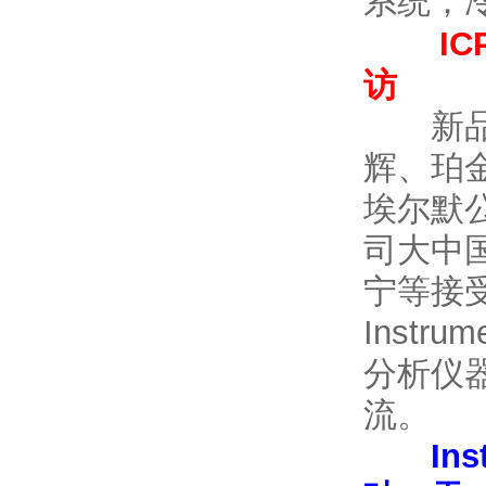
系统；
I
访
新品发
辉、珀金
埃尔默
司大中
宁等接
Inst
分析仪
流。
Ins