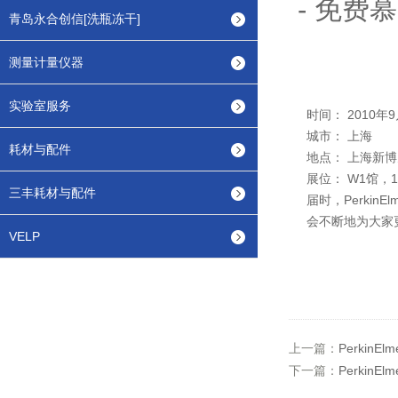
- 免
青岛永合创信[洗瓶冻干]
测量计量仪器
实验室服务
时间： 2010年
城市： 上海
耗材与配件
地点： 上海新博
展位： W1馆，1
三丰耗材与配件
届时，Perki
会不断地为大家
VELP
上一篇：
Perkin
下一篇：
PerkinE