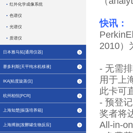
（analy
红外化学成像系统
色谱仪
快讯：
光谱仪
Perki
质谱仪
201
日本雅马拓[通用仪器]
- 无
赛多利斯[天平纯水机移液]
用于上
IKA[粘度旋蒸仪]
此卡可
杭州柏恒[PCR]
- 预
上海知楚[振荡培养箱]
奖者将达
All-in
上海搏旅[发酵罐生物反应]