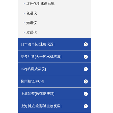
红外化学成像系统
色谱仪
光谱仪
质谱仪
日本雅马拓[通用仪器]
赛多利斯[天平纯水机移液]
IKA[粘度旋蒸仪]
杭州柏恒[PCR]
上海知楚[振荡培养箱]
上海搏旅[发酵罐生物反应]