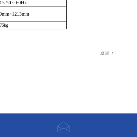
0﹪50～60Hz
59mm×1213mm
75kg
返回