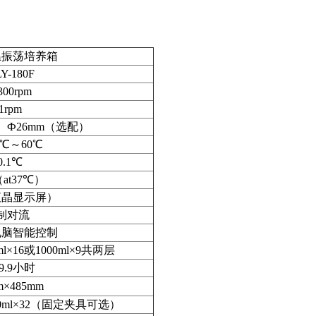
温振荡培养箱
Y-180F
300rpm
1rpm
）Ф26mm（选配）
℃～60℃
0.1℃
at37℃）
液晶显示屏）
制对流
微电脑智能控制
ml×16或1000ml×9共两层
99.9小时
m×485mm
00ml×32（固定夹具可选）