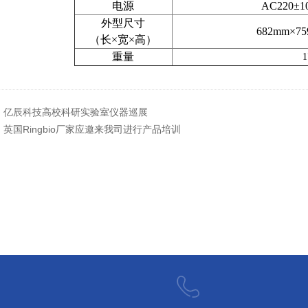
电源
AC220±1
外型尺寸
682mm×7
（长×宽×高）
重量
1
：
亿辰科技高校科研实验室仪器巡展
：
英国Ringbio厂家应邀来我司进行产品培训