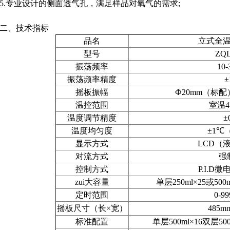
5.专业设计的侧面透气孔，满足样品对氧气的需求;
二、技术指标
品名
立式全
型号
ZQL
振荡频率
10-
振荡频率精度
±
摇板振幅
Ф20mm（标配
温控范围
室温4
温度调节精度
±
温度均匀度
±1℃（
显示方式
LCD（
对流方式
强
控制方式
P.I.D
zui大容量
单层250ml×25或500
定时范围
0-9
摇板尺寸（长×宽）
485m
标准配置
单层500ml×16双层5