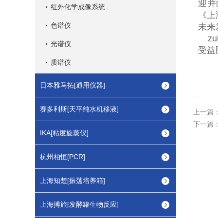
迎并
红外化学成像系统
《上
色谱仪
未来
zu
光谱仪
受益
质谱仪
日本雅马拓[通用仪器]
赛多利斯[天平纯水机移液]
上一篇
下一篇
IKA[粘度旋蒸仪]
杭州柏恒[PCR]
上海知楚[振荡培养箱]
上海搏旅[发酵罐生物反应]