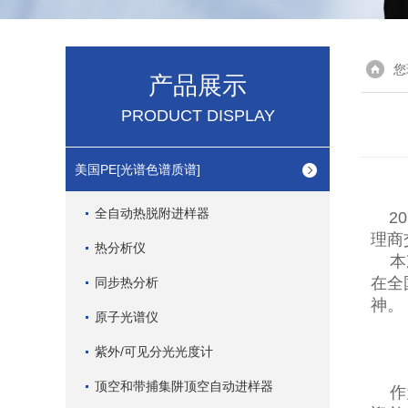
您
产品展示
PRODUCT DISPLAY
美国PE[光谱色谱质谱]
全自动热脱附进样器
20
理商
热分析仪
本次
在全
同步热分析
神。
原子光谱仪
紫外/可见分光光度计
顶空和带捕集阱顶空自动进样器
作为