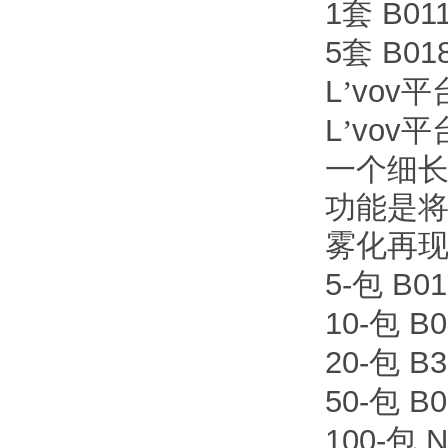
1
B011
套
5
B018
套
L
vov
’
平
L
vov
’
平
一个细长
功能是
雾化再
5-
B01
包
10-
B0
包
20-
B3
包
50-
B0
包
100-
N
包