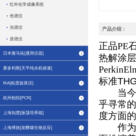
红外化学成像系统
色谱仪
光谱仪
产品介绍：
质谱仪
正品
PE
日本雅马拓[通用仪器]
热解涂
PerkinEl
赛多利斯[天平纯水机移液]
标准TH
IKA[粘度旋蒸仪]
当今的
杭州柏恒[PCR]
乎寻常
上海知楚[振荡培养箱]
度方面
作为石
上海搏旅[发酵罐生物反应]