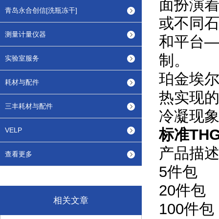
面扮演
青岛永合创信[洗瓶冻干]
或不同
测量计量仪器
和平台
制。
实验室服务
珀金埃尔
耗材与配件
热实现
三丰耗材与配件
冷凝现象
VELP
标准TH
产品描
查看更多
5
件包
20
件包
相关文章
100
件包