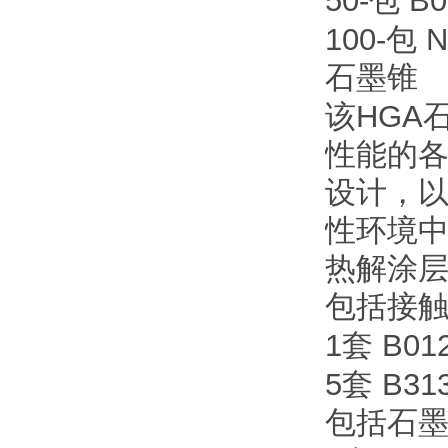
50-
B0
包
100-
N
包
石墨锥
HGA
该
性能的各
设计，以
性环境中
热解涂
包括接
1
B012
套
5
B313
套
包括石