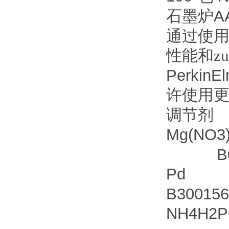
A
石墨炉
通过使
性能和z
PerkinEl
许使用
调节剂
Mg(N
B051
Pd 
B300156
NH4H