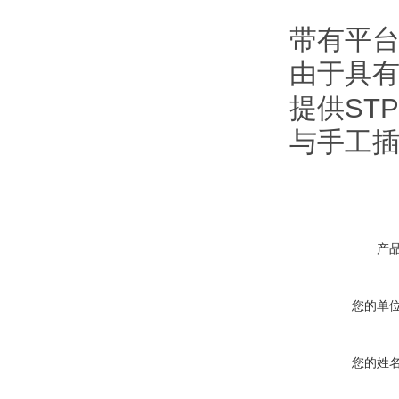
B3
带有平
由于具
ST
提供
与手工
产
您的单
您的姓