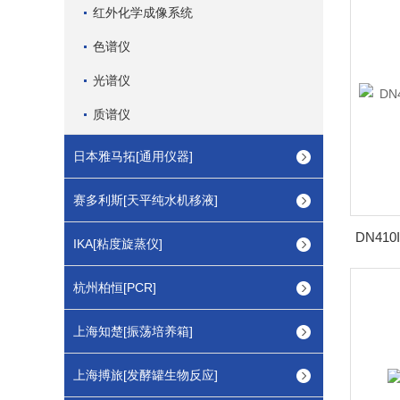
红外化学成像系统
色谱仪
光谱仪
质谱仪
日本雅马拓[通用仪器]
赛多利斯[天平纯水机移液]
IKA[粘度旋蒸仪]
杭州柏恒[PCR]
上海知楚[振荡培养箱]
上海搏旅[发酵罐生物反应]