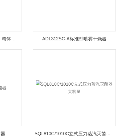
GB211C-B流动床造粒装置 ｜ 粉体的造粒·干燥·混合
ADL312SC-A标准型喷雾干燥器
菌器
SQL810C/1010C立式压力蒸汽灭菌器大容量