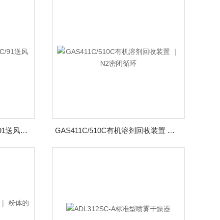
DKN313C/413C/613C/813C/91送风定温恒温箱标准型
GAS411C/510C有机溶剂回收装置 ｜ N2密闭循环