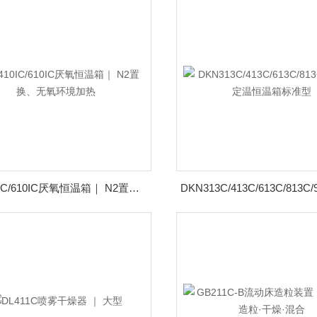
DN410IC/610IC厌氧恒温箱｜ N2置换、无氧环境加热