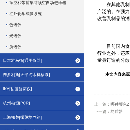
顶空和带捕集阱顶空自动进样器
在其他乳制品
广泛的。在强力
红外化学成像系统
改善乳制品的消
色谱仪
光谱仪
目前国内食品
质谱仪
行业之外，还应
量身订造的分散
日本雅马拓[通用仪器]
本文内容来源
赛多利斯[天平纯水机移液]
IKA[粘度旋蒸仪]
杭州柏恒[PCR]
上一篇：
哪种颜色
下一篇：
均质器—
上海知楚[振荡培养箱]