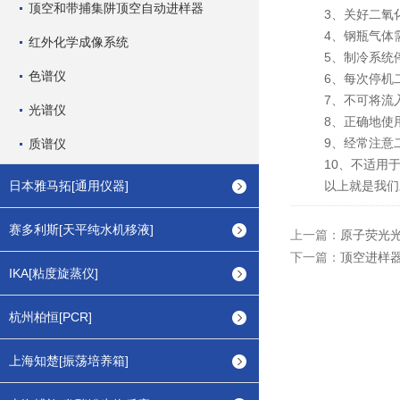
顶空和带捕集阱顶空自动进样器
3、关好二氧化
4、钢瓶气体需
红外化学成像系统
5、制冷系统停
色谱仪
6、每次停机二
7、不可将流入
光谱仪
8、正确地使用
9、经常注意二
质谱仪
10、不适用于
日本雅马拓[通用仪器]
以上就是我们对
赛多利斯[天平纯水机移液]
上一篇：
原子荧光
下一篇：
顶空进样
IKA[粘度旋蒸仪]
杭州柏恒[PCR]
上海知楚[振荡培养箱]