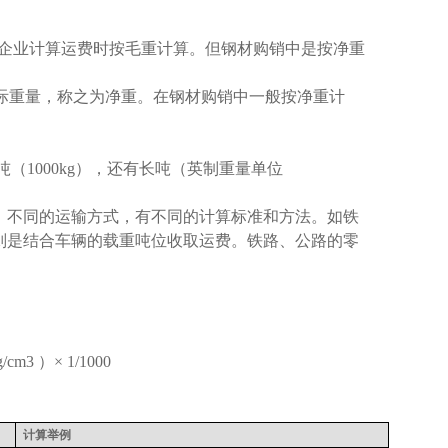
企业计算运费时按毛重计算。但钢材购销中是按净重
际重量，称之为净重。在钢材购销中一般按净重计
吨（
1000kg
），还有长吨（英制重量单位
。不同的运输方式，有不同的计算标准和方法。如铁
则是结合车辆的载重吨位收取运费。铁路、公路的零
g/cm3
）
× 1/1000
计算举例