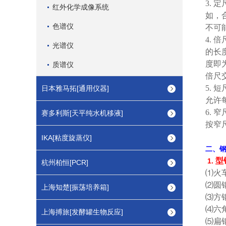
3.
定
红外化学成像系统
如，
色谱仪
不可
4.
倍
光谱仪
的长
度即
质谱仪
倍尺
5.
短
日本雅马拓[通用仪器]
允许
6.
窄
赛多利斯[天平纯水机移液]
按窄
IKA[粘度旋蒸仪]
二、
型
1.
杭州柏恒[PCR]
⑴
火
⑵
圆
上海知楚[振荡培养箱]
⑶
方
⑷
六
上海搏旅[发酵罐生物反应]
⑸
扁