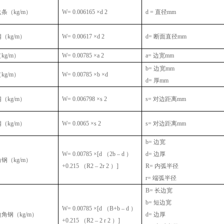
盘条（
kg/m
）
W= 0.006165 ×d 2
d =
直径
mm
钢（
kg/m
）
W= 0.00617 ×d 2
d=
断面直径
mm
（
kg/m
）
W= 0.00785 ×a 2
a=
边宽
mm
b=
边宽
mm
（
kg/m
）
W= 0.00785 ×b ×d
d=
厚
mm
钢（
kg/m
）
W= 0.006798 ×s 2
s=
对边距离
mm
钢（
kg/m
）
W= 0.0065 ×s 2
s=
对边距离
mm
b=
边宽
W= 0.00785 ×[d
（
2b – d
）
d=
边厚
角钢（
kg/m
）
+0.215
（
R2 – 2r 2
）
]
R=
内弧半径
r=
端弧半径
B=
长边宽
b=
短边宽
W= 0.00785 ×[d
（
B+b – d
）
边角钢（
kg/m
）
d=
边厚
+0.215
（
R2 – 2 r 2
）
]