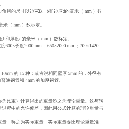
。
边角钢的尺寸以边宽
B
、
b
和边厚
d
的毫米（
mm
）数
毫米（
mm
）数标定。
度
b
和厚度
d
的毫米（
mm
）数标定。
宽度
600×
长度
2000 mm
；
650×2000 mm
；
700×1420
5-10mm
的
15
种；或者说相同壁厚
5mm
的，外径有
的普通钢管和
4mm
的加厚钢管。
称为比重）计算得出的重量称之为理论重量。这与钢
造过程中的允许偏差，因此用公式计算的理论重量与
重量，称之为实际重量。实际重量要比理论重量准