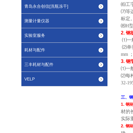
⑹
工
青岛永合创信[洗瓶冻干]
⑺
等
标定
测量计量仪器
⑻
H
2.
钢
实验室服务
⑴
一
⑵
单
耗材与配件
mm
3.
钢
三丰耗材与配件
⑴
一
⑵
每
VELP
32-1
三、
1.
钢
材的
实际
2.
钢