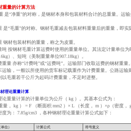
材重量的计算方法
重
是
“
净重
”
的对称，是钢材本身和包装材料合计的总重量。运输
。
重
是
“
毛重
”
的对称。钢材毛重减去包装材料重量后的重量，即实
重
钢材包装材料的重量，称之为皮重。
量吨
按钢材毛重计算运费时使用的重量单位。其法定计量单位为
16kg
）、短吨（美制重量单位
907.18kg
）。
费重量
亦称
“
计费吨
”
或
“
运费吨
”
。运输部门收取运费的钢材重量
车运输，一般以所使用的货车标记载重作为计费重量。公路运输
则以毛重若干公斤为起码计费重量，不足时进整。
钢材理论重量计算
理论重量计算的计量单位为公斤（
kg
）。其基本公式为：
重量，
kg
）
= F
（断面积
mm2
）
× L
（长度，
m
）
×ρ
（密度，
密度为：
7.85g/cm3
，各种钢材理论重量计算公式如下：
（单位）
计算公式
符号意义