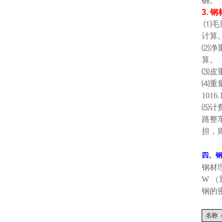
确。
3.
钢
⑴
毛
计算
⑵
净
算。
⑶
皮
⑷
重
1016.
⑸
计
路整
担，
四、
钢材
W
（
钢的
名称