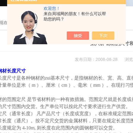
欢迎您！
来自局域网的朋友！有什么可以帮
助您的吗？
现在的位置：
首页
>
技术文章
> 第八讲 钢材的尺寸和重量
第八讲 钢材的尺寸
发布日期：2008-08-28 浏览
钢材长度尺寸
长度尺寸是各种钢材的zui基本尺寸，是指钢材的长、宽、高、
计量单位是米（
m
）、厘米（
cm
）、毫米（
mm
）。在现行习
材的范围定尺
是节省材料的一种有效措施。范围定尺就是长度或
的尺寸范围内交货。生产单位可以按此尺寸要求进行生产供货。
定尺（通常长度）
凡产品尺寸（长度或宽度），在标准规定范围
常长度（通尺）。按不定尺交货的金属材料，只要在规定长度范
长度规定为
4-10m,
则长度在此范围内的圆钢都可以交货。