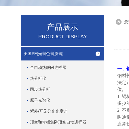
您
产品展示
PRODUCT DISPLAY
美国PE[光谱色谱质谱]
全自动热脱附进样器
一、
钢材
热分析仪
法定
同步热分析
位。
1.
钢
原子光谱仪
多少
2.
不
紫外/可见分光光度计
叫通
顶空和带捕集阱顶空自动进样器
通常