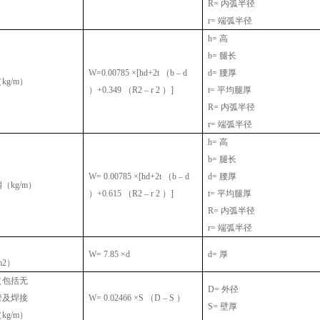
R=
内弧半径
r=
端弧半径
h=
高
b=
腿长
W=0.00785 ×[hd+2t
（
b – d
d=
腰厚
（
kg/m
）
）
+0.349
（
R2 – r 2
）
]
t=
平均腿厚
R=
内弧半径
r=
端弧半径
h=
高
b=
腿长
W= 0.00785 ×[hd+2t
（
b – d
d=
腰厚
钢（
kg/m
）
）
+0.615
（
R2 – r 2
）
]
t=
平均腿厚
R=
内弧半径
r=
端弧半径
W= 7.85 ×d
d=
厚
m2
）
（包括无
D=
外径
管及焊接
W= 0.02466 ×S
（
D – S
）
S=
壁厚
（
kg/m
）