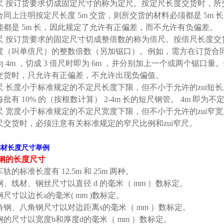
尺
按订货要求切成固定尺寸的称为定尺。按定尺长度交货时，所
合同上注明按定尺长度
5m
交货，则所交货的材料必须都是
5m
长
能都是
5m
长，因此规定了允许有正偏差，而不允许有负偏差。
尺
按订货要求的固定尺寸切成整倍数的称为倍尺。按倍尺长度交
度（叫单倍尺）的整数倍数（另加锯口）。例如，需方在订货合
为
4m
，切成
3
倍尺时即为
6m
，并分别加上一个或两个锯口量。
交货时，只允许有正偏差，不允许出现负偏值。
尺
长度小于标准规定的不定尺长度下限，但不小于允许的zui短
每批有
10%
的（按根数计算）
2-4m
长的短尺钢管。
4m
即为不定
尺
宽度小于标准规定的不定尺宽度下限，但不小于允许的zui窄
尺交货时，必须注意有关标准规定的窄尺比例和zui窄尺。
钢材长度尺寸举例
钢的长度尺寸
车轨的标准长度有
12.5m
和
25m
两种。
钢、线材、钢丝尺寸以直径
d
的毫米（
mm
）数标定。
钢尺寸以边长
a
的毫米
( mm )
数标定。
角钢、八角钢尺寸以对边距离
s
的毫米（
mm
）数标定。
钢的尺寸以宽度
b
和厚度
d
的毫米（
mm
）数标定。