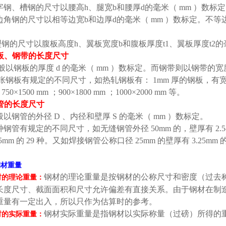
字钢、槽钢的尺寸以腰高
h
、腿宽
b
和腰厚
d
的毫米（
mm
）数标定
边角钢的尺寸以相等边宽
b
和边厚
d
的毫米（
mm
）数标定。不等
。
型钢的尺寸以腹板高度
h
、翼板宽度
b
和腹板厚度
t1
、翼板厚度
t2
的
板、钢带的长度尺寸
般以钢板的厚度
d
的毫米（
mm
）数标定。而钢带则以钢带的宽
张钢板有规定的不同尺寸，如热轧钢板有：
1mm
厚的钢板，有
；
750×1500 mm
；
900×1800 mm
；
1000×2000 mm
等。
管的长度尺寸
般以钢管的外径
D
、内径和壁厚
S
的毫米（
mm
）数标定。
种钢管有规定的不同尺寸，如无缝钢管外径
50mm
的，壁厚有
2.
95mm
的
29
种。又如焊接钢管公称口径
25mm
的壁厚有
3.25mm
钢材重量
钢材的理论重量是按钢材的公称尺寸和密度（过去
材的理论重量：
长度尺寸、截面面积和尺寸允许偏差有直接关系。由于钢材在制
重量有一定出入，所以只作为估算时的参考。
钢材实际重量是指钢材以实际称量（过磅）所得的
材的实际重量：