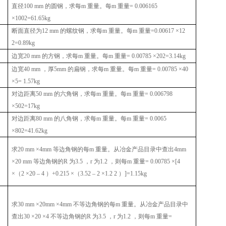
直径
100 mm
的圆钢，求每
m
重量。每
m
重量
= 0.006165
×1002=61.65kg
断面直径为
12 mm
的螺纹钢，求每
m
重量。每
m
重量
=0.00617 ×12
2=0.89kg
边宽
20 mm
的方钢，求每
m
重量。每
m
重量
= 0.00785 ×202=3.14kg
边宽
40 mm
，厚
5mm
的扁钢，求每
m
重量。每
m
重量
= 0.00785 ×40
×5= 1.57kg
对边距离
50 mm
的六角钢，求每
m
重量。每
m
重量
= 0.006798
×502=17kg
对边距离
80 mm
的八角钢，求每
m
重量。每
m
重量
= 0.0065
×802=41.62kg
求
20 mm ×4mm
等边角钢的每
m
重量。从冶金产品目录中查出
4mm
×20 mm
等边角钢的
R
为
3.5
，
r
为
1.2
，则每
m
重量
= 0.00785 ×[4
×
（
2 ×20 – 4
）
+0.215 ×
（
3.52 – 2 ×1.2 2
）
]=1.15kg
求
30 mm ×20mm ×4mm
不等边角钢的每
m
重量。从冶金产品目录中
查出
30 ×20 ×4
不等边角钢的
R
为
3.5
，
r
为
1.2
，则每
m
重量
=