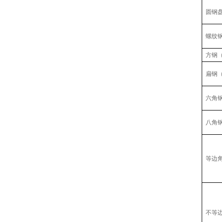
圆钢
螺纹
方钢
扁钢
六角
八角
等边
不等