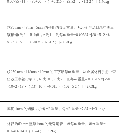
0.00785 ×[4 ×
（
30+20 – 4
）
+0.215 ×
（
3.52 – 2 ×1.2 2
）
]=1.46kg
求
80 mm ×43mm ×5mm
的槽钢的每
m
重量。从冶金产品目录中查出
该槽钢
t
为
8
，
R
为
8
，
r
为
4
，则每
m
重量
=0.00785 ×[80 ×5+2 ×8
×
（
43 – 5
）
+0.349 ×
（
82–4 2
）
]=8.04kg
求
250 mm ×118mm ×10mm
的工字钢每
m
重量。从金属材料手册中查
出该工字钢
t
为
13
，
R
为
10
，
r
为
5
，则每
m
重量
= 0.00785 ×[250
×10+2 ×13 ×
（
118 –10
）
+0.615 ×
（
102 –5 2
）
]=42.03kg
厚度
4mm
的钢板，求每
m2
重量。每
m2
重量
=7.85 ×4=31.4kg
外径为
60 mm
壁厚
4mm
的无缝钢管，求每
m
重量。每
m
重量
=
0.02466 ×4 ×
（
60 –4
）
=5.52kg