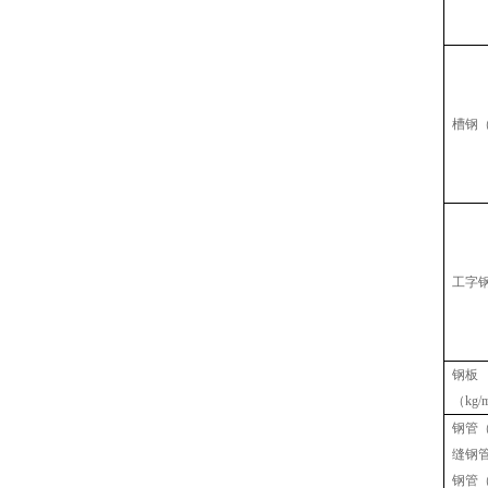
槽钢
工字
钢板
（
kg/
钢管
缝钢
钢管