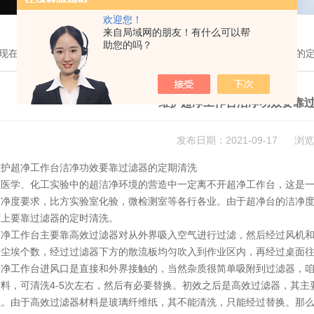
欢迎您！
来自局域网的朋友！有什么可以帮
助您的吗？
现在的位置：
首页
>
技术文章
> 维护超净工作台洁净功效要靠过滤器的
维护超净工作台洁净功效要靠
发布日期：2021-09-17 浏览
超净工作台洁净功效要靠过滤器的定期清洗
学、化工实验中的超洁净环境的营造中一定离不开超净工作台，这是一
洁净度要求，比方实验室化验，微检测室等各行各业。由于超净台的洁净
度上要靠过滤器的定时清洗。
作台主要靠高效过滤器对从外界吸入空气进行过滤，然后经过风机和静压厢
的尘埃个数，经过过滤器下方的散流板均匀吹入到作业区内，再经过桌面
工作台进风口是直接和外界接触的，当然杂质很简单吸附到过滤器，咱
料，可清洗4-5次左右，然后有必要替换。初效之后是高效过滤器，其主要
上。由于高效过滤器材料是玻璃纤维纸，其不能清洗，只能经过替换。那