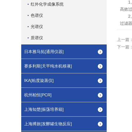
1、
红外化学成像系统
高效
色谱仪
2、
过滤
光谱仪
质谱仪
上一篇
下一篇
日本雅马拓[通用仪器]
赛多利斯[天平纯水机移液]
IKA[粘度旋蒸仪]
杭州柏恒[PCR]
上海知楚[振荡培养箱]
上海搏旅[发酵罐生物反应]