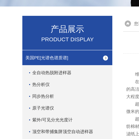
您
产品展示
PRODUCT DISPLAY
美国PE[光谱色谱质谱]
全自动热脱附进样器
维护
在医
热分析仪
的高
同步热分析
大程
超净工
原子光谱仪
微米
超净
紫外/可见分光光度计
纺棉材
顶空和带捕集阱顶空自动进样器
滤纸