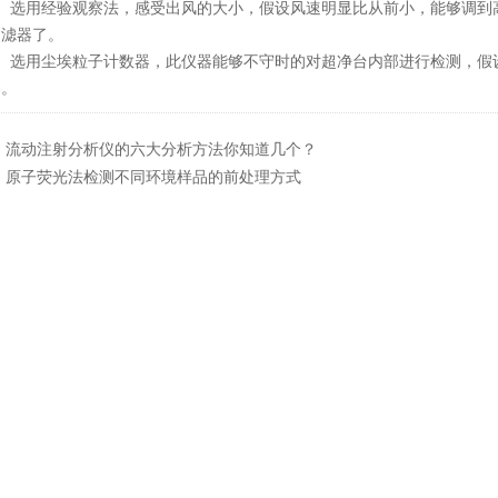
选用经验观察法，感受出风的大小，假设风速明显比从前小，能够调到高
过滤器了。
选用尘埃粒子计数器，此仪器能够不守时的对超净台内部进行检测，假设
器。
：
流动注射分析仪的六大分析方法你知道几个？
：
原子荧光法检测不同环境样品的前处理方式