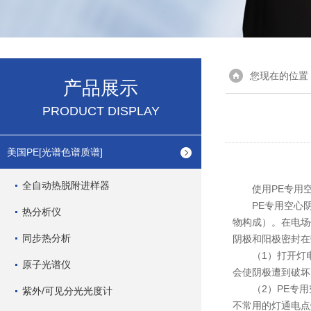
您现在的位置
产品展示
PRODUCT DISPLAY
美国PE[光谱色谱质谱]
全自动热脱附进样器
使用PE专用空
PE专用空心阴
热分析仪
物构成）。在电场
同步热分析
阴极和阳极密封在
（1）打开灯电
原子光谱仪
会使阴极遭到破坏
（2）PE专用空
紫外/可见分光光度计
不常用的灯通电点