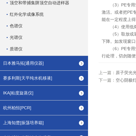
顶空和带捕集阱顶空自动进样器
（3）PE专用
激活。或者把PE
红外化学成像系统
能在一定程度上得
色谱仪
（4）使用低熔点
（5）取放或装
光谱仪
下降。如发现窗口
（6）PE专用
质谱仪
行处理，切勿随便
日本雅马拓[通用仪器]
上一篇：
原子荧光
赛多利斯[天平纯水机移液]
下一篇：
空心阴极
IKA[粘度旋蒸仪]
杭州柏恒[PCR]
上海知楚[振荡培养箱]