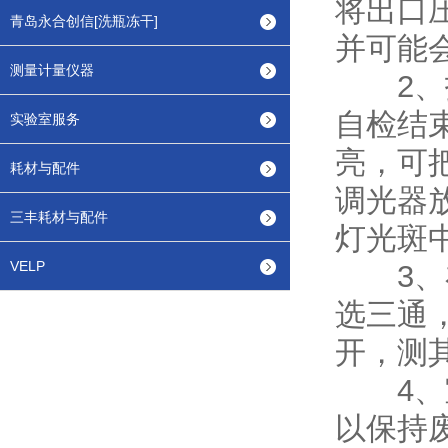
将出口压
青岛永合创信[洗瓶冻干]
并可能
测量计量仪器
2、打
自检结
实验室服务
亮，可
耗材与配件
调光器
三丰耗材与配件
灯光斑
VELP
3、在
选三通
开，测
4、室
以保持