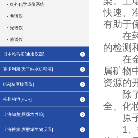
染、土
红外化学成像系统
快速、
色谱仪
有助于
光谱仪
在药品
质谱仪
的检测
日本雅马拓[通用仪器]
在金属
属矿物
赛多利斯[天平纯水机移液]
资源的
IKA[粘度旋蒸仪]
除了上
杭州柏恒[PCR]
全、化
上海知楚[振荡培养箱]
原子荧
1、打
上海搏旅[发酵罐生物反应]