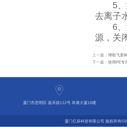
5、测
去离子
6、清
源，关
上一篇：
博勒飞质
下一篇：
使用PE
厦门市思明区 嘉禾路112号 阜康大厦15楼
厦门亿辰科技有限公司 版权所有©2