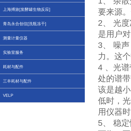
1、 杂
上海搏旅[发酵罐生物反应]
要来源。
2、 光
青岛永合创信[洗瓶冻干]
是用户对
测量计量仪器
3、 噪
实验室服务
力。这个
4 、光
耗材与配件
处的谱带
三丰耗材与配件
该是越小
VELP
低时，光
用仪器时
5、 稳