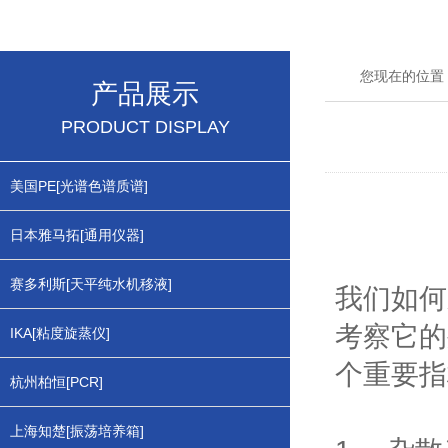
您现在的位置
产品展示
PRODUCT DISPLAY
美国PE[光谱色谱质谱]
日本雅马拓[通用仪器]
赛多利斯[天平纯水机移液]
我们如何
考察它的
IKA[粘度旋蒸仪]
个重要指
杭州柏恒[PCR]
上海知楚[振荡培养箱]