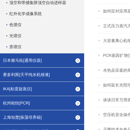
顶空和带捕集阱顶空自动进样器
如何应对应用
红外化学成像系统
色谱仪
立式压力蒸汽
光谱仪
大容量离心机
质谱仪
PCR基因扩
日本雅马拓[通用仪器]
水热反应釜的
赛多利斯[天平纯水机移液]
如何延长光照
IKA[粘度旋蒸仪]
谈谈日常万用
杭州柏恒[PCR]
空压机安全操
上海知楚[振荡培养箱]
灭菌技术在食