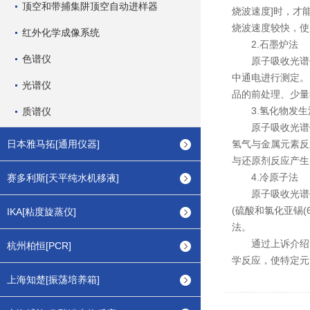
顶空和带捕集阱顶空自动进样器
烧波速度]时，才
烧波速度较快，使
红外化学成像系统
2.石墨炉法
色谱仪
原子吸收光谱仪石
中通电进行测定。
光谱仪
品的前处理、少量
3.氢化物发生
质谱仪
原子吸收光谱仪的
日本雅马拓[通用仪器]
氢气与金属元素反
与还原剂反应产生
4.冷原子法
赛多利斯[天平纯水机移液]
原子吸收光谱仪的
(硫酸和氯化亚锡
IKA[粘度旋蒸仪]
法。
通过上诉介绍，
杭州柏恒[PCR]
学反应，使特定元
上海知楚[振荡培养箱]