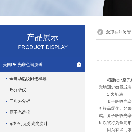
您现在的位置
产品展示
PRODUCT DISPLAY
美国PE[光谱色谱质谱]
全自动热脱附进样器
福建ICP原
靠地测定微量或痕
热分析仪
1.火焰法
同步热分析
原子吸收光谱仪
将样品雾化。如果
原子光谱仪
成。原子吸收光谱
所以被称为鱼尾形
紫外/可见分光光度计
因为有些元素在标