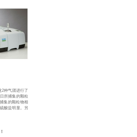
2种气团进行了
0 日所捕集的颗粒
发现捕集的颗粒物相
硫酸盐明显。另
司！