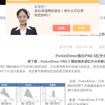
欢迎您！
来自局域网的朋友！有什么可以帮
助您的吗？
现在的位置：
首页
>
新闻中心
> PerkinElmer推出PM2.5红外分析解决方
PerkinElmer推出PM2.
发布日期：2012-01-06 浏览
PerkinElmer推出PM2.5
请下载：PerkinElmer PM2.5 颗粒物来源红外分析
M2.5颗粒物对大气环境污染评估时，不仅要考察其对本地污染状况，而且也
PM2.5 行业污染源头，而且要可能地动态追踪其迁移变化途径。
实例：PerkinElmer（
展的利用FT-IR成像设备对大
物污染状况的评估。
配置：PerkinElmer FT-IR 及
400 红外成像仪