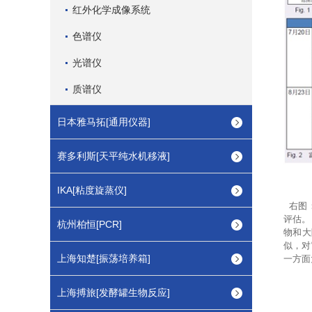
红外化学成像系统
色谱仪
光谱仪
质谱仪
日本雅马拓[通用仪器]
赛多利斯[天平纯水机移液]
IKA[粘度旋蒸仪]
右图：
评估。
杭州柏恒[PCR]
物和大
似，对
上海知楚[振荡培养箱]
一方面
上海搏旅[发酵罐生物反应]