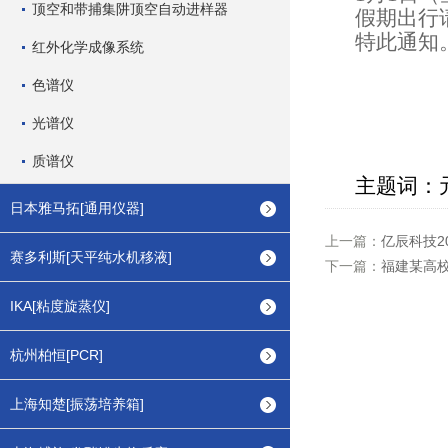
顶空和带捕集阱顶空自动进样器
假期出行请
特此通知
红外化学成像系统
色谱仪
光谱仪
质谱仪
主题词
：
日本雅马拓[通用仪器]
上一篇：
亿辰科技2
赛多利斯[天平纯水机移液]
下一篇：
福建某高校
IKA[粘度旋蒸仪]
杭州柏恒[PCR]
上海知楚[振荡培养箱]