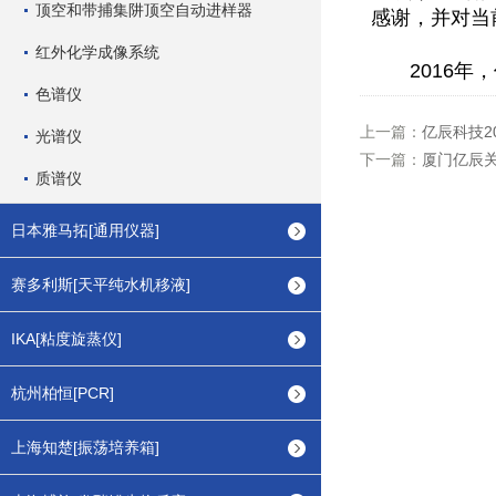
顶空和带捕集阱顶空自动进样器
感谢，并对当
红外化学成像系统
2016
年，
色谱仪
上一篇：
亿辰科技2
光谱仪
下一篇：
厦门亿辰关
质谱仪
日本雅马拓[通用仪器]
赛多利斯[天平纯水机移液]
IKA[粘度旋蒸仪]
杭州柏恒[PCR]
上海知楚[振荡培养箱]