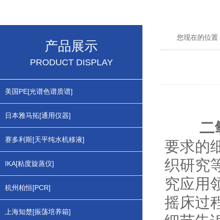
您现在的位置
产品展示
PRODUCT DISPLAY
美国PE[光谱色谱质谱]
日本雅马拓[通用仪器]
二
赛多利斯[天平纯水机移液]
要求的
织研究
IKA[粘度旋蒸仪]
究应用
杭州柏恒[PCR]
摇床过
上海知楚[振荡培养箱]