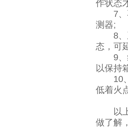
作状态
7、不
测器;
8、正
态，可
9、经
以保持
10、
低着火
以上就
做了解