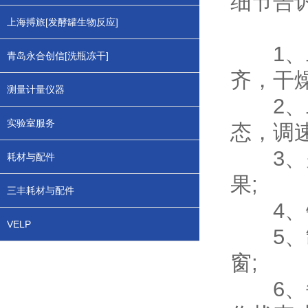
细节告
上海搏旅[发酵罐生物反应]
1、二
青岛永合创信[洗瓶冻干]
齐，干燥
测量计量仪器
2、二
实验室服务
态，调速
3、关
耗材与配件
果;
三丰耗材与配件
4、钢
VELP
5、制
窗;
6、每