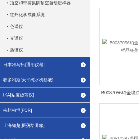
顶空和带捕集阱顶空自动进样器
红外化学成像系统
色谱仪
光谱仪
质谱仪
日本雅马拓[通用仪器]
赛多利斯[天平纯水机移液]
IKA[粘度旋蒸仪]
杭州柏恒[PCR]
上海知楚[振荡培养箱]