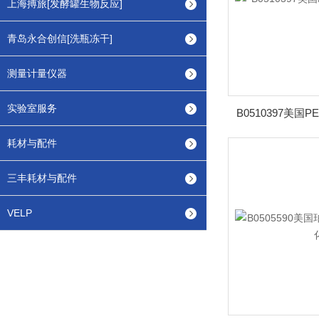
上海搏旅[发酵罐生物反应]
青岛永合创信[洗瓶冻干]
测量计量仪器
实验室服务
B0510397美国
耗材与配件
三丰耗材与配件
VELP