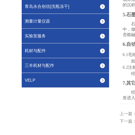
的沉
青岛永合创信[洗瓶冻干]
5.石
测量计量仪器
中，
否熔
实验室服务
6.
耗材与配件
6.1
毛
三丰耗材与配件
6.2
注
VELP
7.其
发进
上一篇
下一篇