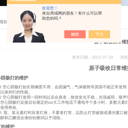
欢迎您！
来自局域网的朋友！有什么可以帮
助您的吗？
现在的位置：
首页
>
技术文章
> 原子吸收日常维护
原子吸收日常维
发布日期：2012-07-10 浏览
原子吸收日常维
空心阴极灯的维护
.1
空心阴极灯如长期搁置不用，会因漏气，气体吸附等原因不能正常使用
，以保持灯的性能。
.2
空心阴极灯使用一段时间以后会衰老，致使发光不稳，光强减弱，噪声
空心阴极灯反接后在规定的zui大工作电流下通电半个多小时。多数元
的使用寿命。
.3
取、装元素灯时应拿灯座，不要拿灯管，以防止灯管破裂或通光窗口被
乙醇和乙醚混合液轻轻擦拭以予清除。
灯的维护