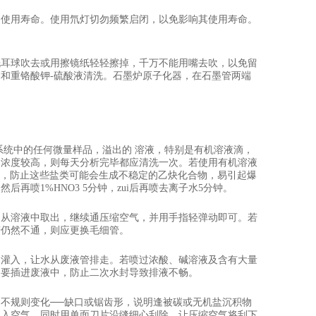
响使用寿命。使用氘灯切勿频繁启闭，以免影响其使用寿命。
洗耳球吹去或用擦镜纸轻轻擦掉，千万不能用嘴去吹，以免留
剂和重铬酸钾
-
硫酸液清洗。石墨炉原子化器，在石墨管两端
系统中的任何微量样品，溢出的 溶液，特别是有机溶液滴，
品浓度较高，则每天分析完毕都应清洗一次。若使用有机溶液
，防止这些盐类可能会生成不稳定的乙炔化合物，易引起爆
，然后再喷
1%HNO3 5
分钟，zui后再喷去离子水
5
分钟。
它从溶液中取出，继续通压缩空气，并用手指轻弹动即可。若
若仍然不通，则应更换毛细管。
口灌入，让水从废液管排走。若喷过浓酸、碱溶液及含有大量
不要插进废液中，防止二次水封导致排液不畅。
不规则变化──缺口或锯齿形，说明逢被碳或无机盐沉积物
吹入空气，同时用单面刀片沿缝细心刮除，让压缩空气将刮下