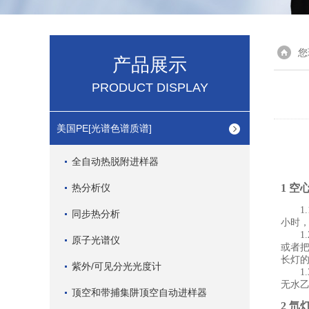
您
产品展示
PRODUCT DISPLAY
美国PE[光谱色谱质谱]
全自动热脱附进样器
热分析仪
1 
1
同步热分析
小时
1
原子光谱仪
或者把
长灯
紫外/可见分光光度计
1
无水
顶空和带捕集阱顶空自动进样器
2 氘