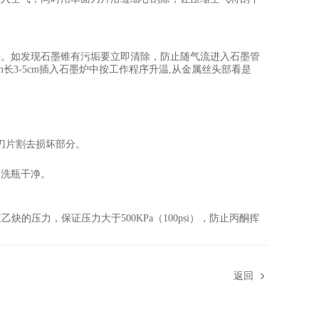
接。如发现石墨锥有污垢要立即清除，防止随气流进入石墨管
m
长
3-5cm
插入石墨炉中按工作程序升温
,
从金属丝头部看是
刀片割去损坏部分。
冲洗瓶干净。
查乙炔的压力，保证压力大于
500KPa
（
100psi
），防止丙酮挥
返回