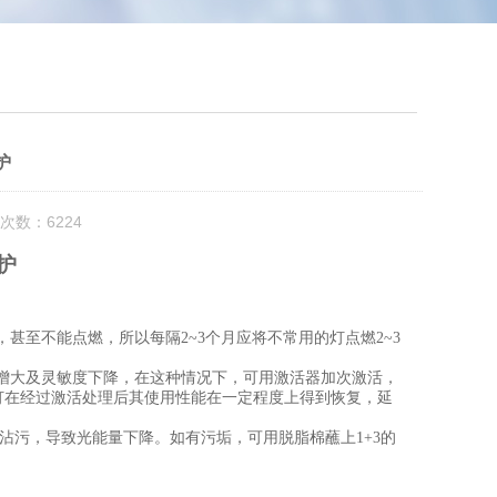
护
次数：6224
护
，甚至不能点燃，所以每隔
2~3
个月应将不常用的灯点燃
2~3
增大及灵敏度下降，在这种情况下，可用激活器加次激活，
素灯在经过激活处理后其使用性能在一定程度上得到恢复，延
沾污，导致光能量下降。如有污垢，可用脱脂棉蘸上
1+3
的