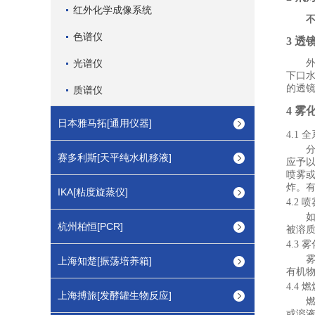
红外化学成像系统
色谱仪
3 透
光谱仪
下口
的透
质谱仪
4 
日本雅马拓[通用仪器]
4.1
全
赛多利斯[天平纯水机移液]
应予
喷雾
炸。
IKA[粘度旋蒸仪]
4.2
喷
杭州柏恒[PCR]
被溶
4.3
雾
上海知楚[振荡培养箱]
有机
4.4
燃
上海搏旅[发酵罐生物反应]
或溶