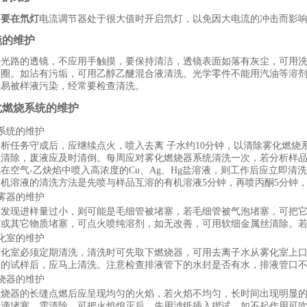
不要在氘灯
电流调节器处于很大值时开启氘灯，以免因大电流的冲击而影
镜的维护
外光路的透镜，不应用手触摸，要保持清洁，透镜表面如落有灰尘，可用
水圈。如沾有污垢，可用乙醇乙醚混合液清洗。光学零件不能用汽油等溶
镜易被样液污染，经常要检查清洗。
雾化燃烧系统的维护
系统的维护
分析任务守成后，应继续点火，喷入去离 子水约
10
分钟，以清除雾化燃烧
以清除，废液应及时清倒。每周应对雾化燃烧器系统清洗一次，若分析样
或在空气
-
乙炔焰中喷入高浓度的
Cu
、
Ag
、
Hg
盐溶液，则工作后应立即清洗
有机溶液的清洗方法是先喷与样品互溶的有机溶液
5
分钟，再喷丙酮
5
分钟
雾器的维护
如发现进样量过小，则可能是毛细管被堵塞，若毛细管被气泡堵塞，可把
质或其它物质堵塞，可点火喷纯溶剂，如无改善，可用软细金属丝清除。
化室的维护
雾化室必须定期清洗，清洗时可先取下燃烧器，可用去离子水从雾化室上
物的试样后，应马上清洗。注意检查排液管下的水封是否有水，排液管口
烧器的维护
燃烧器的长缝点燃后应呈现均匀的火焰，若火焰不均匀，长时间出现明显的
液滴堵塞。需清除。可把火焰熄灭后，先用滤纸插入揩试。如不起作用可