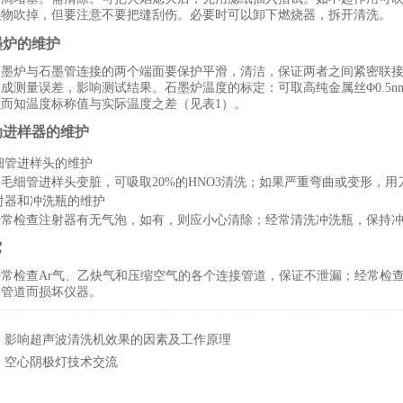
积物吹掉，但要注意不要把缝刮伤。必要时可以卸下燃烧器，拆开清洗。
墨炉的维护
石墨炉与石墨管连接的两个端面要保护平滑，清洁，保证两者之间紧密联
做成测量误差，影响测试结果。石墨炉温度的标定：可取高纯金属丝Φ
0.5n
融而知温度标称值与实际温度之差（见表
1
）。
自动进样器的维护
细管进样头的维护
如毛细管进样头变脏，可吸取
20%
的
HNO3
清洗；如果严重弯曲或变形，用
射器和冲洗瓶的维护
经常检查注射器有无气泡，如有，则应小心清除；经常清洗冲洗瓶，保持
它
经常检查
Ar
气、乙炔气和压缩空气的各个连接管道，保证不泄漏；经常检
入管道而损坏仪器。
：
影响超声波清洗机效果的因素及工作原理
：
空心阴极灯技术交流