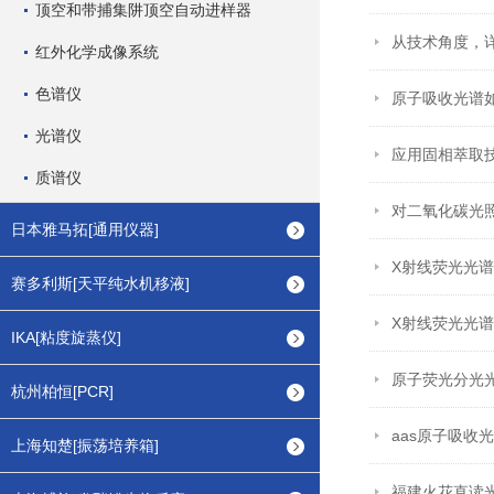
顶空和带捕集阱顶空自动进样器
从技术角度，
红外化学成像系统
色谱仪
原子吸收光谱
光谱仪
应用固相萃取
质谱仪
对二氧化碳光
日本雅马拓[通用仪器]
X射线荧光光
赛多利斯[天平纯水机移液]
X射线荧光光
IKA[粘度旋蒸仪]
原子荧光分光
杭州柏恒[PCR]
aas原子吸收
上海知楚[振荡培养箱]
福建火花直读