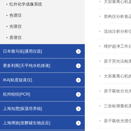
大容量离心机是
红外化学成像系统
色谱仪
质构仪分析食
光谱仪
流动注射分析
质谱仪
维护超净工作
日本雅马拓[通用仪器]
原子荧光法检
赛多利斯[天平纯水机移液]
大容量离心机
IKA[粘度旋蒸仪]
原子吸收分光
杭州柏恒[PCR]
三坐标测量机
上海知楚[振荡培养箱]
原子吸收光谱
上海搏旅[发酵罐生物反应]