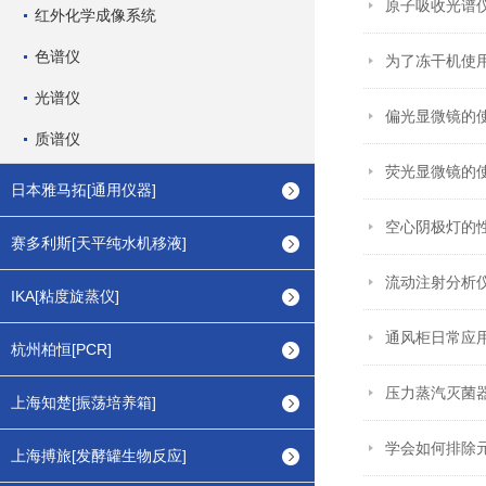
原子吸收光谱
红外化学成像系统
色谱仪
为了冻干机使
光谱仪
偏光显微镜的
质谱仪
荧光显微镜的
日本雅马拓[通用仪器]
空心阴极灯的
赛多利斯[天平纯水机移液]
流动注射分析
IKA[粘度旋蒸仪]
通风柜日常应
杭州柏恒[PCR]
压力蒸汽灭菌
上海知楚[振荡培养箱]
学会如何排除
上海搏旅[发酵罐生物反应]