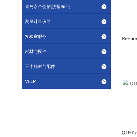
青岛永合创信[洗瓶冻干]
测量计量仪器
实验室服务
耗材与配件
三丰耗材与配件
VELP