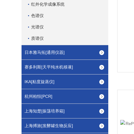
红外化学成像系统
色谱仪
光谱仪
质谱仪
日本雅马拓[通用仪器]
赛多利斯[天平纯水机移液]
IKA[粘度旋蒸仪]
杭州柏恒[PCR]
上海知楚[振荡培养箱]
上海搏旅[发酵罐生物反应]